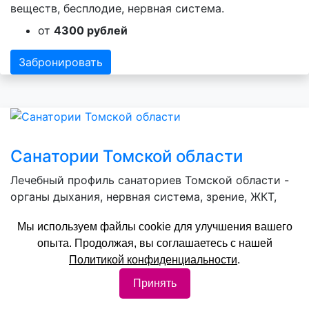
веществ, бесплодие, нервная система.
от
4300 рублей
Забронировать
Санатории Томской области
Лечебный профиль санаториев Томской области -
органы дыхания, нервная система, зрение, ЖКТ,
сердечно-сосудистая система, опорно-
Мы используем файлы cookie для улучшения вашего
двигательный аппарат, обмен веществ.
опыта. Продолжая, вы соглашаетесь с нашей
от
2700 рублей
Политикой конфиденциальности
.
Забронировать
Принять