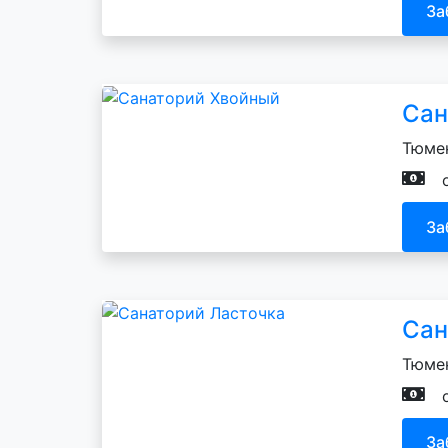
За
Сан
Тюмен
За
Сан
Тюмен
За