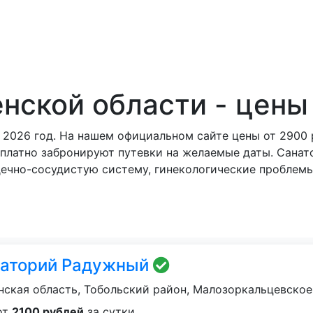
тории
Отели
Турбазы
Контакты
нской области - цены 
2026 год. На нашем официальном сайте цены от 2900 р
платно забронируют путевки на желаемые даты. Санат
дечно-сосудистую систему, гинекологические проблемы
аторий Радужный
ская область, Тобольский район, Малозоркальцевское
от
2100 рублей
за сутки