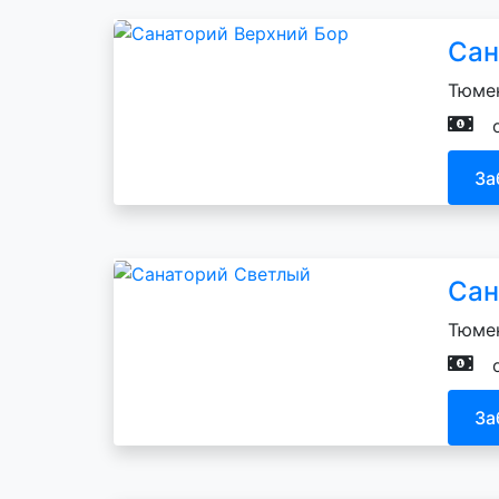
Сан
Тюмен
За
Сан
Тюмен
За