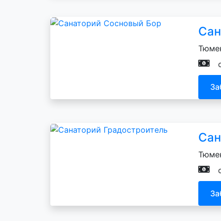
Сан
Тюмен
За
Сан
Тюмен
За