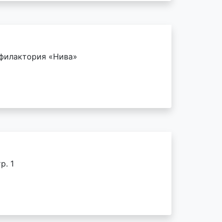
офилактория «Нива»
р. 1