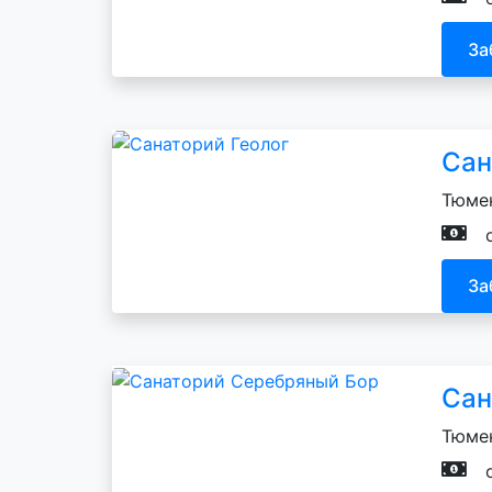
За
Сан
Тюмен
За
Сан
Тюмен