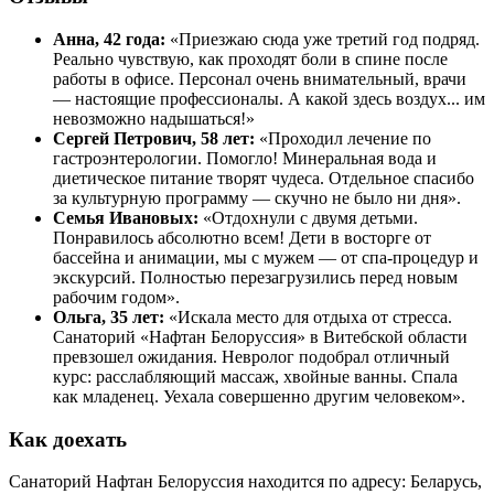
Анна, 42 года:
«Приезжаю сюда уже третий год подряд.
Реально чувствую, как проходят боли в спине после
работы в офисе. Персонал очень внимательный, врачи
— настоящие профессионалы. А какой здесь воздух... им
невозможно надышаться!»
Сергей Петрович, 58 лет:
«Проходил лечение по
гастроэнтерологии. Помогло! Минеральная вода и
диетическое питание творят чудеса. Отдельное спасибо
за культурную программу — скучно не было ни дня».
Семья Ивановых:
«Отдохнули с двумя детьми.
Понравилось абсолютно всем! Дети в восторге от
бассейна и анимации, мы с мужем — от спа-процедур и
экскурсий. Полностью перезагрузились перед новым
рабочим годом».
Ольга, 35 лет:
«Искала место для отдыха от стресса.
Санаторий «Нафтан Белоруссия» в Витебской области
превзошел ожидания. Невролог подобрал отличный
курс: расслабляющий массаж, хвойные ванны. Спала
как младенец. Уехала совершенно другим человеком».
Как доехать
Санаторий Нафтан Белоруссия находится по адресу: Беларусь,