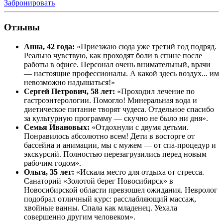
Забронировать
Отзывы
Анна, 42 года:
«Приезжаю сюда уже третий год подряд.
Реально чувствую, как проходят боли в спине после
работы в офисе. Персонал очень внимательный, врачи
— настоящие профессионалы. А какой здесь воздух... им
невозможно надышаться!»
Сергей Петрович, 58 лет:
«Проходил лечение по
гастроэнтерологии. Помогло! Минеральная вода и
диетическое питание творят чудеса. Отдельное спасибо
за культурную программу — скучно не было ни дня».
Семья Ивановых:
«Отдохнули с двумя детьми.
Понравилось абсолютно всем! Дети в восторге от
бассейна и анимации, мы с мужем — от спа-процедур и
экскурсий. Полностью перезагрузились перед новым
рабочим годом».
Ольга, 35 лет:
«Искала место для отдыха от стресса.
Санаторий «Золотой берег Новосибирск» в
Новосибирской области превзошел ожидания. Невролог
подобрал отличный курс: расслабляющий массаж,
хвойные ванны. Спала как младенец. Уехала
совершенно другим человеком».