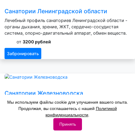
Санатории Ленинградской области
Лечебный профиль санаториев Ленинградской области -
органы дыхания, зрение, ЖКТ, сердечно-сосудистая
система, опорно-двигательный аппарат, обмен веществ.
от
3200 рублей
Забронировать
Санатории Железноводска
Мы используем файлы cookie для улучшения вашего опыта.
Лечебный профиль санаториев Железноводска - органы
Продолжая, вы соглашаетесь с нашей
Политикой
дыхания, зрение, нервная система, ЖКТ, сердечно-
конфиденциальности
.
сосудистая система, опорно-двигательный аппарат,
обмен веществ.
Принять
от
2600 рублей