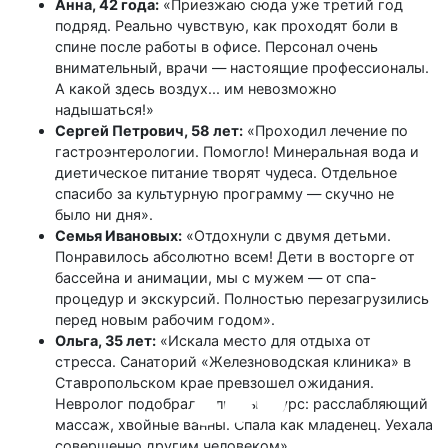
Анна, 42 года:
«Приезжаю сюда уже третий год
подряд. Реально чувствую, как проходят боли в
спине после работы в офисе. Персонал очень
внимательный, врачи — настоящие профессионалы.
А какой здесь воздух... им невозможно
надышаться!»
Сергей Петрович, 58 лет:
«Проходил лечение по
гастроэнтерологии. Помогло! Минеральная вода и
диетическое питание творят чудеса. Отдельное
спасибо за культурную программу — скучно не
было ни дня».
Семья Ивановых:
«Отдохнули с двумя детьми.
Понравилось абсолютно всем! Дети в восторге от
бассейна и анимации, мы с мужем — от спа-
процедур и экскурсий. Полностью перезагрузились
перед новым рабочим годом».
Ольга, 35 лет:
«Искала место для отдыха от
стресса. Санаторий «Железноводская клиника» в
Ставропольском крае превзошел ожидания.
Невролог подобрал отличный курс: расслабляющий
массаж, хвойные ванны. Спала как младенец. Уехала
совершенно другим человеком».