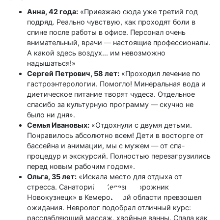
Анна, 42 года:
«Приезжаю сюда уже третий год
подряд. Реально чувствую, как проходят боли в
спине после работы в офисе. Персонал очень
внимательный, врачи — настоящие профессионалы.
А какой здесь воздух... им невозможно
надышаться!»
Сергей Петрович, 58 лет:
«Проходил лечение по
гастроэнтерологии. Помогло! Минеральная вода и
диетическое питание творят чудеса. Отдельное
спасибо за культурную программу — скучно не
было ни дня».
Семья Ивановых:
«Отдохнули с двумя детьми.
Понравилось абсолютно всем! Дети в восторге от
бассейна и анимации, мы с мужем — от спа-
процедур и экскурсий. Полностью перезагрузились
перед новым рабочим годом».
Ольга, 35 лет:
«Искала место для отдыха от
стресса. Санаторий «Железнодорожник
Новокузнецк» в Кемеровской области превзошел
ожидания. Невролог подобрал отличный курс:
расслабляющий массаж, хвойные ванны. Спала как