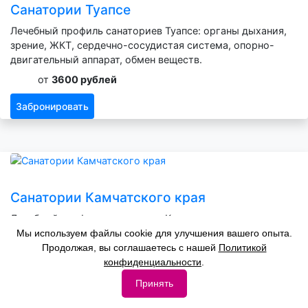
Санатории Туапсе
Лечебный профиль санаториев Туапсе: органы дыхания,
зрение, ЖКТ, сердечно-сосудистая система, опорно-
двигательный аппарат, обмен веществ.
от
3600 рублей
Забронировать
Санатории Камчатского края
Лечебный профиль санаториев Камчатского края -
органы дыхания, нервная система, зрение, ЖКТ,
Мы используем файлы cookie для улучшения вашего опыта.
сердечно-сосудистая система, опорно-двигательный
Продолжая, вы соглашаетесь с нашей
Политикой
аппарат, обмен веществ.
конфиденциальности
.
от
2600 рублей
Принять