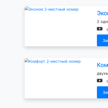
Эко
2 одн
За
Ком
двухм
За