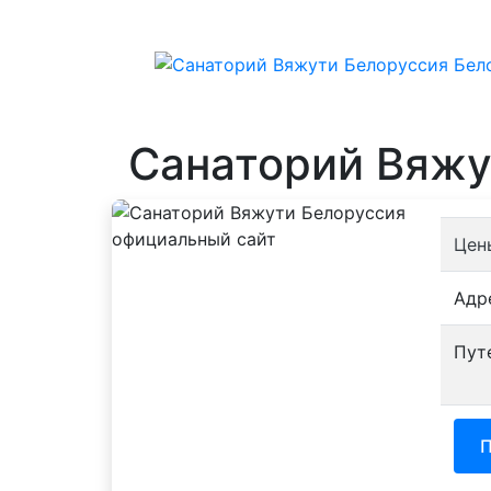
Санаторий Вяжу
Цен
Адр
Пут
П