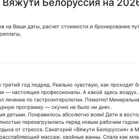
 Вяжути Белоруссия на 2026
ов на Ваши даты, расчет стоимости и бронирование пу
реплаты.
ретий год подряд. Реально чувствую, как проходят бо
чи — настоящие профессионалы. А какой здесь воздух.
 лечение по гастроэнтерологии. Помогло! Минеральна
турную программу — скучно не было ни дня».
мя детьми. Понравилось абсолютно всем! Дети в восто
олностью перезагрузились перед новым рабочим годом
тдыха от стресса. Санаторий «Вяжути Белоруссия» в 
 расслабляющий массаж, хвойные ванны. Спала как мла