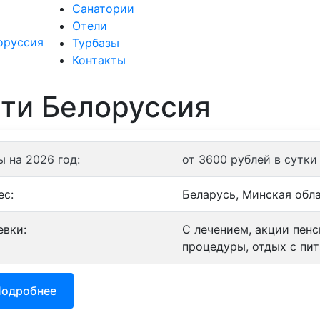
Санатории
Отели
Санатории
Отели
Т
Турбазы
Контакты
ти Белоруссия
ы на 2026 год:
от 3600 рублей в сутки
ес:
Беларусь, Минская обл
евки:
С лечением, акции пен
процедуры, отдых с пит
одробнее