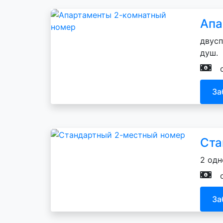
Апа
двусп
душ.
За
Ста
2 одн
За