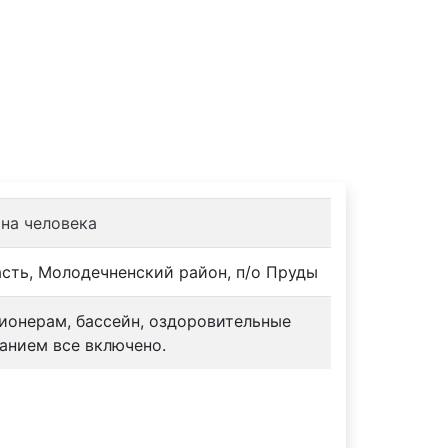
урбазы
Контакты
 на человека
асть, Молодечненский район, п/о Пруды
сионерам, бассейн, оздоровительные
анием все включено.