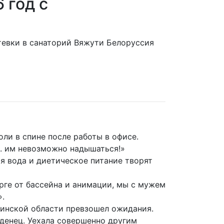
 год с
тевки в санаторий Вяжути Белоруссия
ли в спине после работы в офисе.
.. им невозможно надышаться!»
я вода и диетическое питание творят
рге от бассейна и анимации, мы с мужем
».
Минской области превзошел ожидания.
денец. Уехала совершенно другим