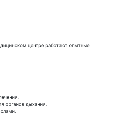
медицинском центре работают опытные
.
лечения.
я органов дыхания.
аслами.