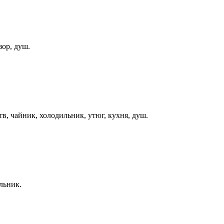
зор, душ.
тв, чайник, холодильник, утюг, кухня, душ.
льник.