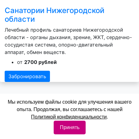
Санатории Нижегородской
области
Лечебный профиль санаториев Нижегородской
области - органы дыхания, зрение, ЖКТ, сердечно-
сосудистая система, опорно-двигательный
аппарат, обмен веществ.
от
2700 рублей
Забронировать
Мы используем файлы cookie для улучшения вашего
опыта. Продолжая, вы соглашаетесь с нашей
Политикой конфиденциальности
.
Санатории Самарской области
Принять
Лечебный профиль санаториев Самарской области
- органы дыхания, нервная система, зрение, ЖКТ,