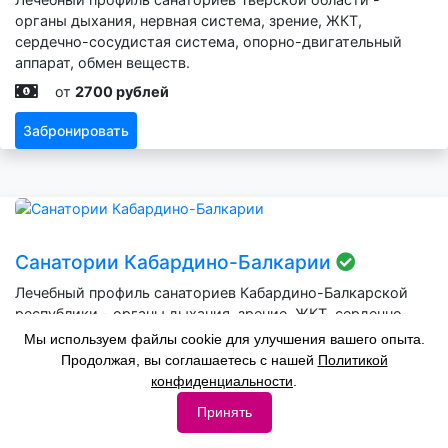
органы дыхания, нервная система, зрение, ЖКТ,
сердечно-сосудистая система, опорно-двигательный
аппарат, обмен веществ.
от
2700 рублей
Забронировать
Санатории Кабардино-Балкарии
Лечебный профиль санаториев Кабардино-Балкарской
республики - органы дыхания, зрение, ЖКТ, сердечно-
сосудистая система, опорно-двигательный аппарат,
Мы используем файлы cookie для улучшения вашего опыта.
обмен веществ.
Продолжая, вы соглашаетесь с нашей
Политикой
конфиденциальности
.
от
2600 рублей
Принять
Забронировать