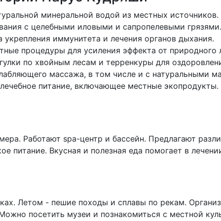
атуральной минеральной водой из местных источников.
ывания с целебными иловыми и сапропелевыми грязями
а укрепления иммунитета и лечения органов дыхания.
тные процедуры для усиления эффекта от природного 
гулки по хвойным лесам и терренкуры для оздоровлени
слабляющего массажа, в том числе и с натуральными м
 лечебное питание, включающее местные экопродукты.
ера. Работают spa-центр и бассейн. Предлагают разл
е питание. Вкусная и полезная еда помогает в лечении.
ках. Летом - пешие походы и сплавы по рекам. Органи
Можно посетить музеи и познакомиться с местной кул