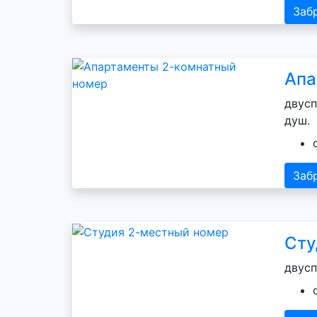
Заб
Апа
двусп
душ.
Заб
Сту
двусп