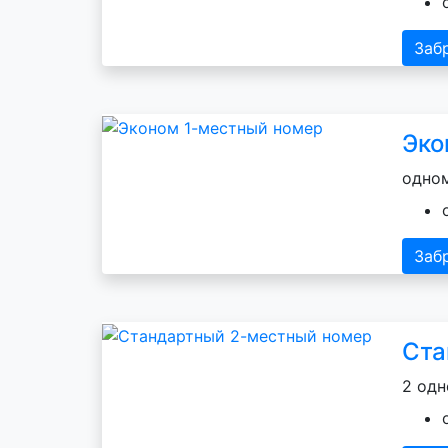
Заб
Эко
одном
Заб
Ста
2 одн