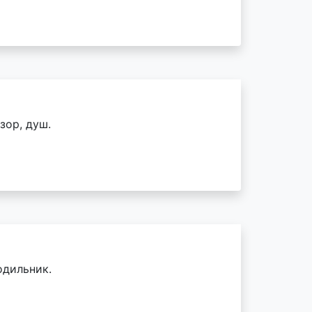
зор, душ.
одильник.