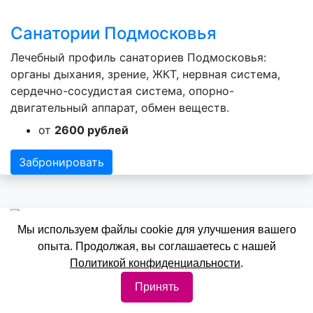
Санатории Подмосковья
Лечебный профиль санаториев Подмосковья:
органы дыхания, зрение, ЖКТ, нервная система,
сердечно-сосудистая система, опорно-
двигательный аппарат, обмен веществ.
от
2600 рублей
Забронировать
Мы используем файлы cookie для улучшения вашего
опыта. Продолжая, вы соглашаетесь с нашей
Санатории Омской области
Политикой конфиденциальности
.
Лечебный профиль санаториев Омской области -
Принять
органы дыхания, зрение, нервная система, ЖКТ,