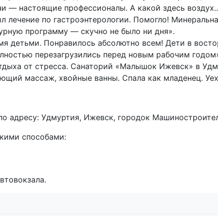
чи — настоящие профессионалы. А какой здесь воздух.
 лечение по гастроэнтерологии. Помогло! Минеральна
турную программу — скучно не было ни дня».
мя детьми. Понравилось абсолютно всем! Дети в восто
олностью перезагрузились перед новым рабочим годом
тдыха от стресса. Санаторий «Малышок Ижевск» в Уд
яющий массаж, хвойные ванны. Спала как младенец. Уе
 адресу: Удмуртия, Ижевск, городок Машиностроителе
кими способами:
втовокзала.