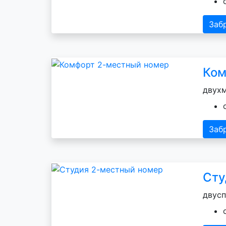
Заб
Ком
двухм
Заб
Сту
двусп