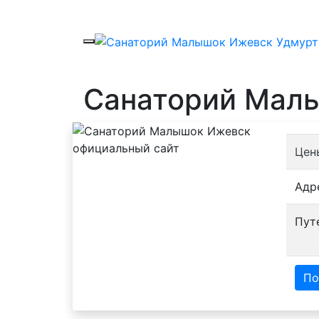
Санаторий Мал
Цен
Адр
Пут
По