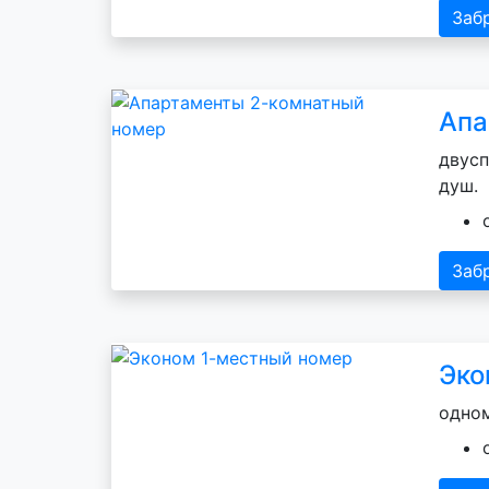
Заб
Апа
двусп
душ.
Заб
Эко
одном