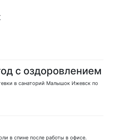
к
год с оздоровлением
утевки в санаторий Малышок Ижевск по
ли в спине после работы в офисе.