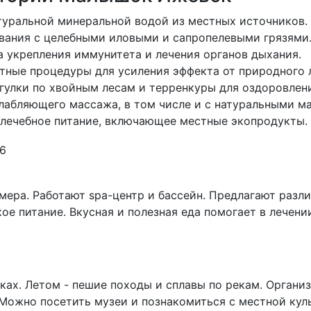
атуральной минеральной водой из местных источников.
ывания с целебными иловыми и сапропелевыми грязями
а укрепления иммунитета и лечения органов дыхания.
тные процедуры для усиления эффекта от природного 
гулки по хвойным лесам и терренкуры для оздоровлени
слабляющего массажа, в том числе и с натуральными м
 лечебное питание, включающее местные экопродукты.
ера. Работают spa-центр и бассейн. Предлагают разл
е питание. Вкусная и полезная еда помогает в лечении.
ках. Летом - пешие походы и сплавы по рекам. Органи
Можно посетить музеи и познакомиться с местной кул