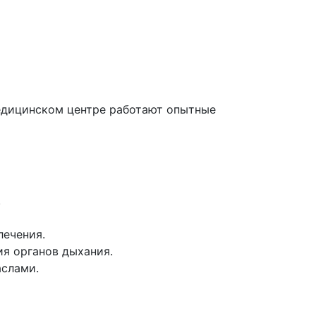
медицинском центре работают опытные
.
лечения.
я органов дыхания.
аслами.