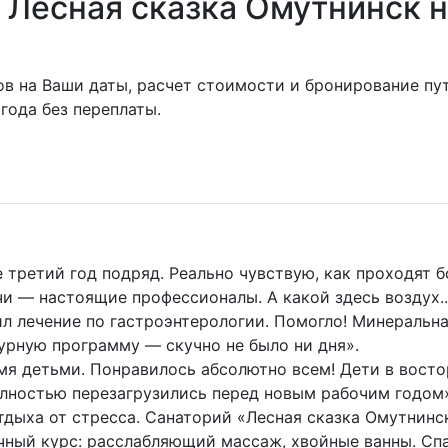
 Лесная сказка Омутнинск н
ов на Ваши даты, расчет стоимости и бронирование пут
ода без переплаты.
ретий год подряд. Реально чувствую, как проходят бо
чи — настоящие профессионалы. А какой здесь воздух.
 лечение по гастроэнтерологии. Помогло! Минеральна
турную программу — скучно не было ни дня».
мя детьми. Понравилось абсолютно всем! Дети в восто
олностью перезагрузились перед новым рабочим годом
тдыха от стресса. Санаторий «Лесная сказка Омутнинс
чный курс: расслабляющий массаж, хвойные ванны. Спа