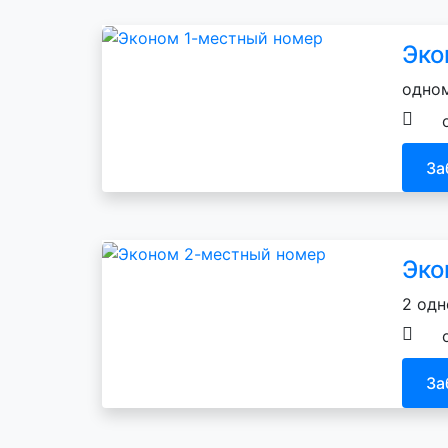
Эко
одном
За
Эко
2 одн
За