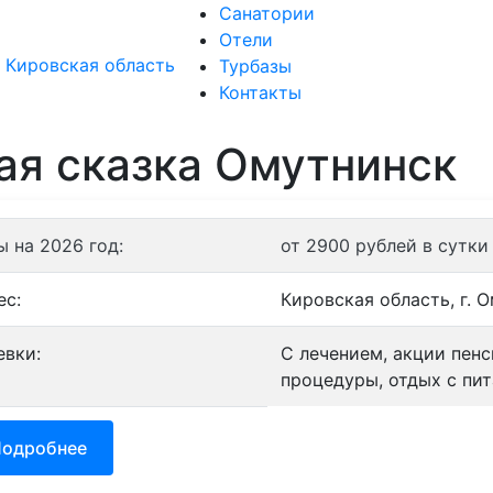
Санатории
Отели
Санатории
О
Турбазы
Контакты
ая сказка Омутнинск
ы на 2026 год:
от 2900 рублей в сутки
ес:
Кировская область, г. О
евки:
С лечением, акции пен
процедуры, отдых с пит
одробнее