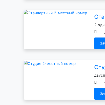
Ста
2 одн
За
Сту
двусп
За