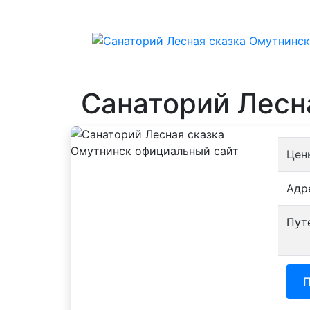
Санаторий Лесн
Цен
Адр
Пут
П