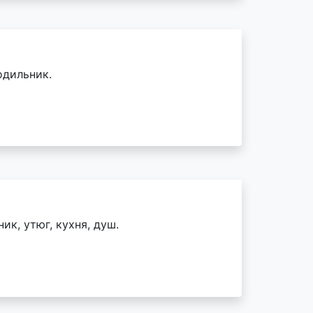
одильник.
ик, утюг, кухня, душ.