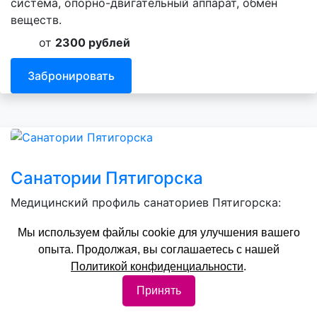
система, опорно-двигательный аппарат, обмен
веществ.
от
2300 рублей
Забронировать
Санатории Пятигорска
Медицинский профиль санаториев Пятигорска:
ЛОР заболевания, зрение, ЖКТ, сердечно-
Мы используем файлы cookie для улучшения вашего
сосудистая система, опорно-двигательный
опыта. Продолжая, вы соглашаетесь с нашей
аппарат, нервная система.
Политикой конфиденциальности
.
от
4800 рублей
Принять
Забронировать