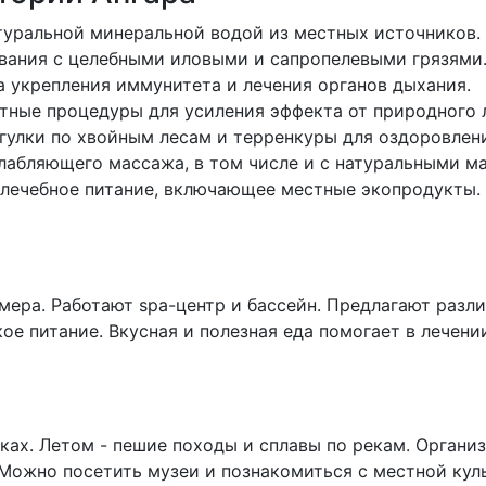
атуральной минеральной водой из местных источников.
ывания с целебными иловыми и сапропелевыми грязями
а укрепления иммунитета и лечения органов дыхания.
тные процедуры для усиления эффекта от природного 
гулки по хвойным лесам и терренкуры для оздоровлени
слабляющего массажа, в том числе и с натуральными м
 лечебное питание, включающее местные экопродукты.
ера. Работают spa-центр и бассейн. Предлагают разл
е питание. Вкусная и полезная еда помогает в лечении.
ках. Летом - пешие походы и сплавы по рекам. Органи
Можно посетить музеи и познакомиться с местной кул