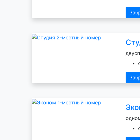
Заб
Сту
двусп
Заб
Эко
одном