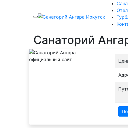
Сана
Отел
Турб
Конт
Санаторий Анга
Цен
Адр
Пут
По