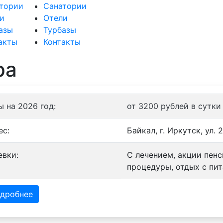
тории
Санатории
и
Отели
азы
Турбазы
акты
Контакты
ра
ы на 2026 год:
от 3200 рублей в сутки
ес:
Байкал, г. Иркутск, ул.
евки:
С лечением, акции пен
процедуры, отдых с пит
дробнее