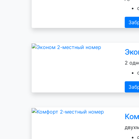
Заб
Эко
2 одн
Заб
Ком
двухм