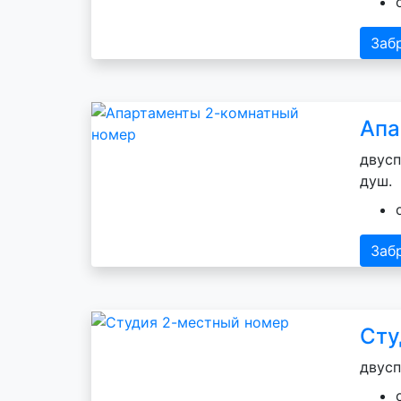
Заб
Апа
двусп
душ.
Заб
Сту
двусп