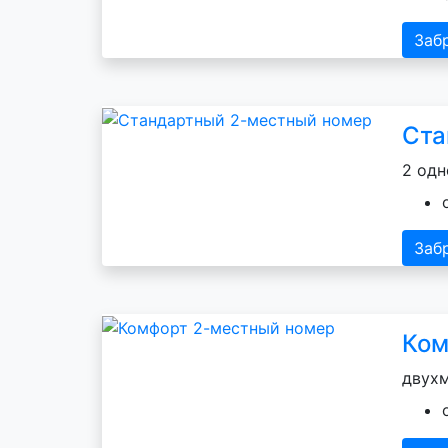
Заб
Ста
2 одн
Заб
Ком
двухм