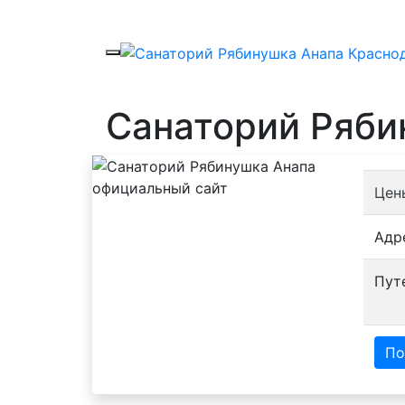
Санаторий Ряби
Цен
Адр
Пут
По