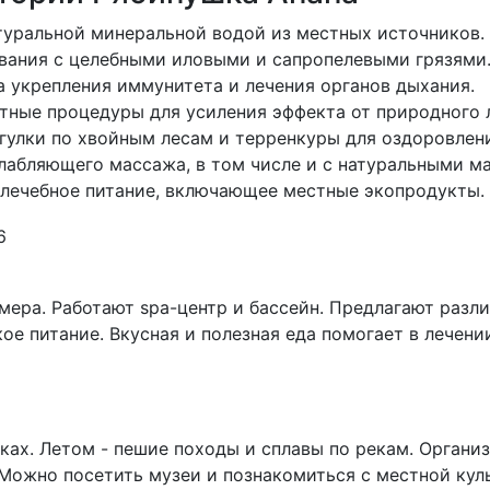
атуральной минеральной водой из местных источников.
ывания с целебными иловыми и сапропелевыми грязями
а укрепления иммунитета и лечения органов дыхания.
тные процедуры для усиления эффекта от природного 
гулки по хвойным лесам и терренкуры для оздоровлени
слабляющего массажа, в том числе и с натуральными м
 лечебное питание, включающее местные экопродукты.
ера. Работают spa-центр и бассейн. Предлагают разл
е питание. Вкусная и полезная еда помогает в лечении.
ках. Летом - пешие походы и сплавы по рекам. Органи
Можно посетить музеи и познакомиться с местной кул