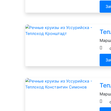
За
Теп
Маршр
За
Теп
Маршр