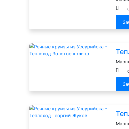
За
Теп
Маршр
За
Теп
Маршр