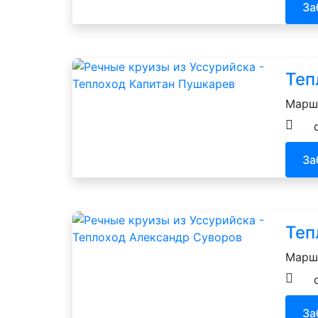
За
Теп
Маршр
За
Теп
Маршр
За