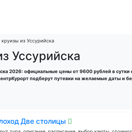
Санатории
Отели
Турбазы
Летние Лаг
 круизы из Уссурийска
из Уссурийска
ка 2026: официальные цены от 9600 рублей в сутки с 
ентрКурорт подберут путевки на желаемые даты и бе
лоход Две столицы
ут тура, описание, расписание, выбор каюты, стоимос