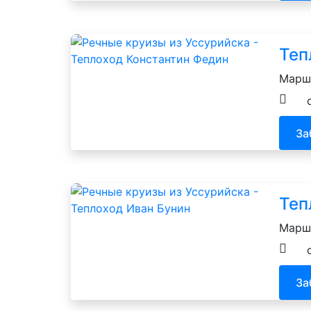
Теп
Маршр
За
Теп
Маршр
За