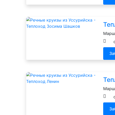
Теп
Маршр
За
Теп
Маршр
За