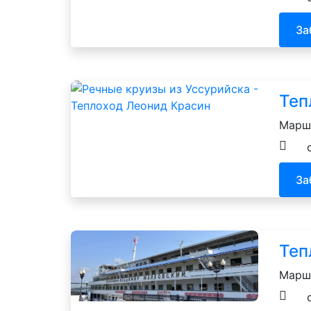
За
Теп
Маршр
За
Теп
Маршр