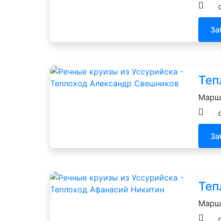
За
Теп
Маршр
За
Теп
Маршр