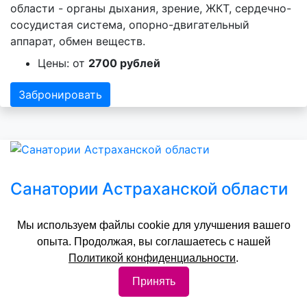
области - органы дыхания, зрение, ЖКТ, сердечно-
сосудистая система, опорно-двигательный
аппарат, обмен веществ.
Цены: от
2700 рублей
Забронировать
Санатории Астраханской области
Лечебный профиль санаториев Астраханской
Мы используем файлы cookie для улучшения вашего
области - органы дыхания, зрение, ЖКТ, сердечно-
опыта. Продолжая, вы соглашаетесь с нашей
сосудистая система, опорно-двигательный
Политикой конфиденциальности
.
аппарат, обмен веществ.
Принять
Цены: от
2800 рублей