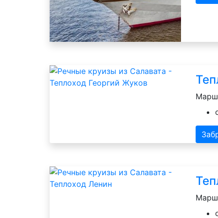
Теп
Маршр
Заб
Теп
Маршр