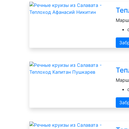
Теп
Маршр
Заб
Теп
Маршр
Заб