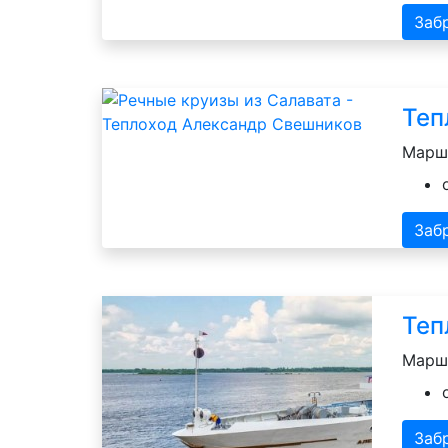
Заб
Теп
Маршр
Заб
Теп
Маршр
Заб