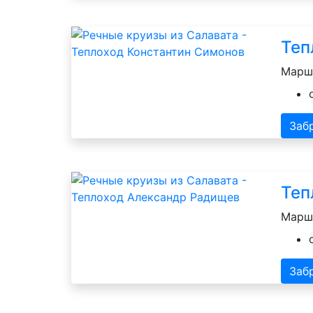
Теп
Маршр
Заб
Теп
Маршр
Заб