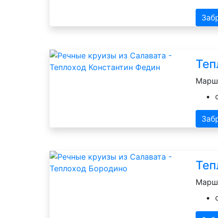
Заб
Теп
Маршр
Заб
Теп
Маршр