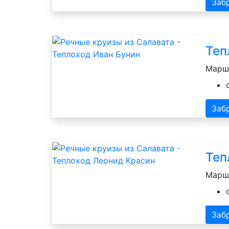
Заб
Теп
Маршр
Заб
Теп
Маршр
Заб