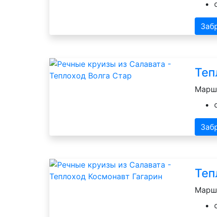
Заб
Теп
Маршр
Заб
Теп
Маршр