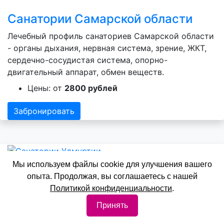
Санатории Самарской области
Лечебный профиль санаториев Самарской области
- органы дыхания, нервная система, зрение, ЖКТ,
сердечно-сосудистая система, опорно-
двигательный аппарат, обмен веществ.
Цены: от
2800 рублей
Забронировать
Мы используем файлы cookie для улучшения вашего
опыта. Продолжая, вы соглашаетесь с нашей
Санатории Удмуртии
Политикой конфиденциальности
.
Лечебный профиль санаториев Удмуртии - органы
Принять
дыхания, зрение, ЖКТ, сердечно-сосудистая
система, опорно-двигательный аппарат, обмен