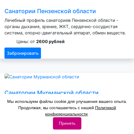
Санатории Пензенской области
Лечебный профиль санаториев Пензенской области -
органы дыхания, зрение, ЖКТ, сердечно-сосудистая
система, опорно-двигательный аппарат, обмен веществ.
Цены: от
2600 рублей
Забронировать
Санатории Мурманской области
Мы используем файлы cookie для улучшения вашего опыта.
Лечебный профиль санаториев Мурманской области -
Продолжая, вы соглашаетесь с нашей
Политикой
органы дыхания, зрение, нервная система, ЖКТ,
конфиденциальности
.
сердечно-сосудистая система, опорно-двигательный
аппарат, обмен веществ.
Принять
Цены: от
2600 рублей