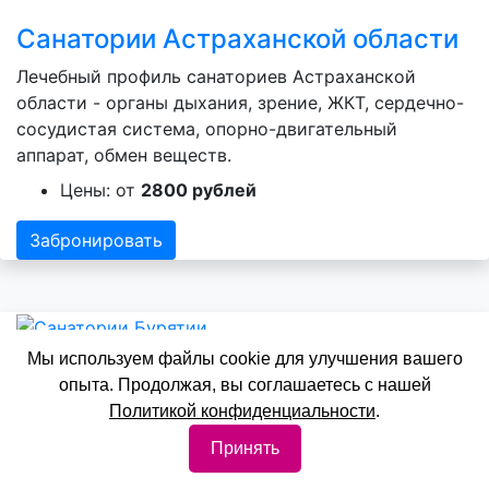
Санатории Астраханской области
Лечебный профиль санаториев Астраханской
области - органы дыхания, зрение, ЖКТ, сердечно-
сосудистая система, опорно-двигательный
аппарат, обмен веществ.
Цены: от
2800 рублей
Забронировать
Мы используем файлы cookie для улучшения вашего
Санатории Бурятии
опыта. Продолжая, вы соглашаетесь с нашей
Политикой конфиденциальности
.
Лечебный профиль санаториев Бурятии - органы
Принять
дыхания, зрение, нервная система, ЖКТ, сердечно-
сосудистая система, опорно-двигательный