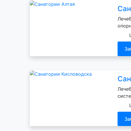
Сан
Лечеб
опорн
За
Сан
Лечеб
систе
За