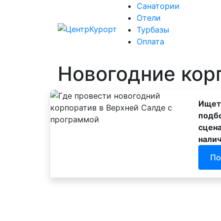
Санатории
Отели
Санато
Турбазы
Оплата
Новогодние кор
Ищете
подбо
сцена
налич
По