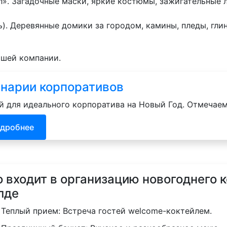
л». Загадочные маски, яркие костюмы, зажигательные 
). Деревянные домики за городом, камины, пледы, гли
ашей компании.
нарии корпоративов
й для идеального корпоратива на Новый Год. Отмечаем
дробнее
о входит в организацию новогоднего 
лде
Теплый прием: Встреча гостей welcome-коктейлем.