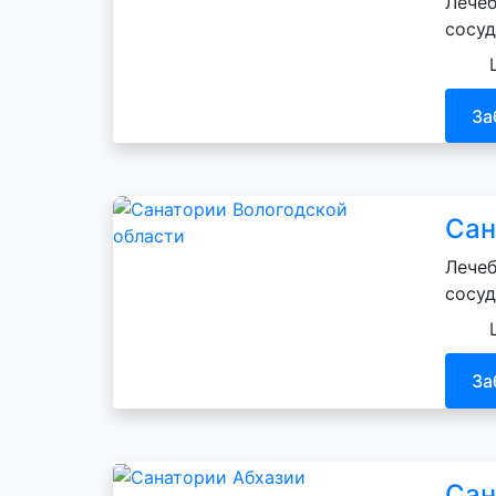
Лечеб
сосуд
За
Сан
Лечеб
сосуд
За
Сан