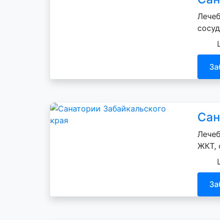
Лечеб
сосуд
За
Сан
Лечеб
ЖКТ, 
За