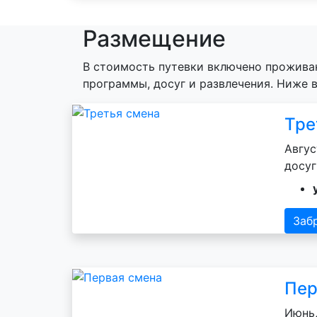
Размещение
В стоимость путевки включено проживан
программы, досуг и развлечения. Ниже
Тре
Авгус
досуг
Заб
Пер
Июнь,