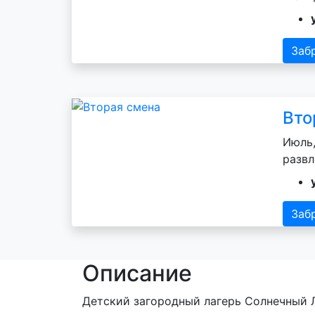
Заб
Вто
Июль,
развл
Заб
Описание
Детский загородный лагерь Солнечный Л