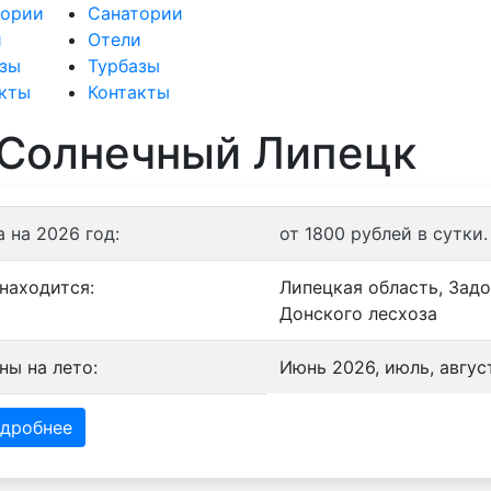
тории
Санатории
и
Отели
азы
Турбазы
кты
Контакты
 Солнечный Липецк
 на 2026 год:
от 1800 рублей в сутки.
 находится:
Липецкая область, Зад
Донского лесхоза
ны на лето:
Июнь 2026, июль, авгус
дробнее