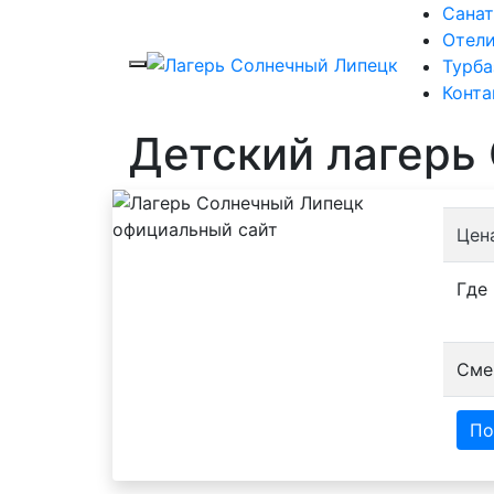
Сана
Отел
Турб
Конта
Детский лагерь
Цена
Где
Сме
По