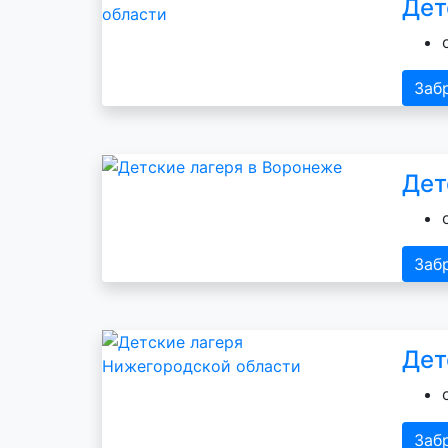
Дет
Заб
Дет
Заб
Дет
Заб