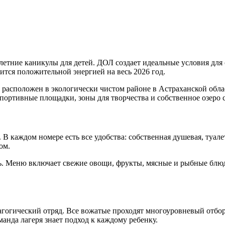
етние каникулы для детей. ДОЛ создает идеальные условия для 
дится положительной энергией на весь 2026 год.
н расположен в экологически чистом районе в Астраханской обл
спортивные площадки, зоны для творчества и собственное озеро
В каждом номере есть все удобства: собственная душевая, туале
ом.
нь. Меню включает свежие овощи, фрукты, мясные и рыбные блюд
огический отряд. Все вожатые проходят многоуровневый отбор и
анда лагеря знает подход к каждому ребенку.