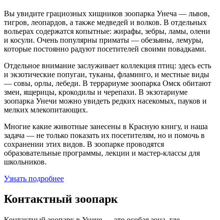
Вы увидите грациозных хищников зоопарка Унеча — львов,
тигров, леопардов, а также медведей и волков. В отдельных
вольерах содержатся копытные: жирафы, зебры, ламы, олени
и косули. Очень популярны приматы — обезьяны, лемуры,
которые постоянно радуют посетителей своими повадками.
Отдельное внимание заслуживает коллекция птиц: здесь есть
и экзотические попугаи, туканы, фламинго, и местные виды
— совы, орлы, лебеди. В террариуме зоопарка Омск обитают
змеи, ящерицы, крокодилы и черепахи. В экзотариуме
зоопарка Унечи можно увидеть редких насекомых, пауков и
мелких млекопитающих.
Многие какие животные занесены в Красную книгу, и наша
задача — не только показать их посетителям, но и помочь в
сохранении этих видов. В зоопарке проводятся
образовательные программы, лекции и мастер-классы для
школьников.
Узнать подробнее
Контактный зоопарк
Контактный зоопарк в Унече — это особая зона, где