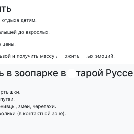
ить
 отдыха детям.
алышей до взрослых.
 цены.
ьзой и получить массу положительных эмоций.
 в зоопарке в Старой Руссе
артышки.
пугаи.
нивцы, змеи, черепахи.
олики (в контактной зоне).