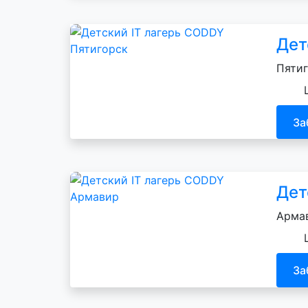
Дет
Пятиг
За
Дет
Армав
За