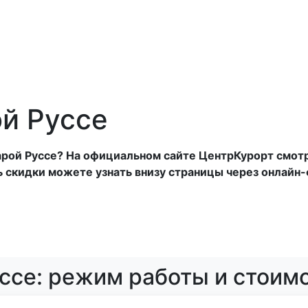
анатории
Отели
Турбазы
Оплата
ой Руссе
тарой Руссе? На официальном сайте ЦентрКурорт смот
ь скидки можете узнать внизу страницы через онлайн
уссе: режим работы и стоим