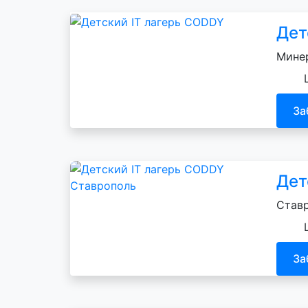
Дет
Минер
За
Дет
Ставр
За