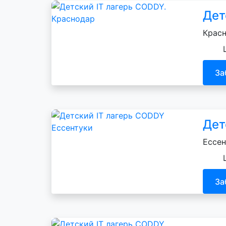
Дет
Красн
За
Дет
Ессен
За