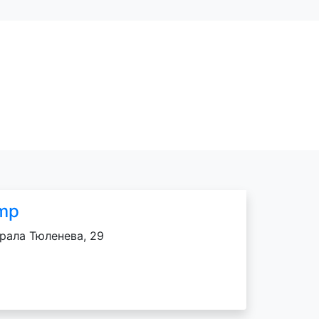
amp
ерала Тюленева, 29