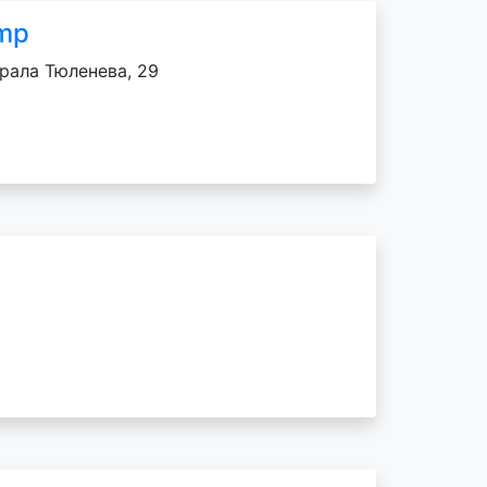
amp
ерала Тюленева, 29