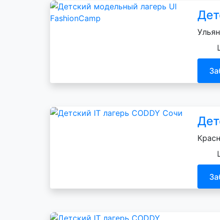
Дет
Ульян
За
Дет
Красн
За