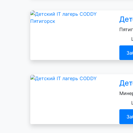
Дет
Пятиг
За
Дет
Минер
За