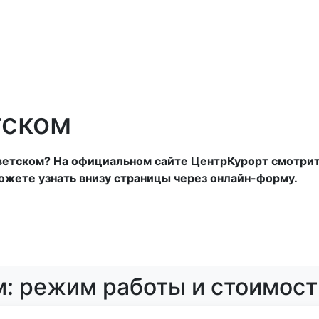
анатории
Отели
Турбазы
Оплата
тском
оветском? На официальном сайте ЦентрКурорт смотрит
ожете узнать внизу страницы через онлайн-форму.
м: режим работы и стоимост