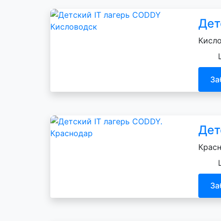
Дет
Кисло
За
Дет
Красн
За