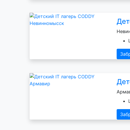
Дет
Невин
Заб
Дет
Армав
Заб