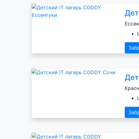
Дет
Ессен
Заб
Дет
Красн
Заб