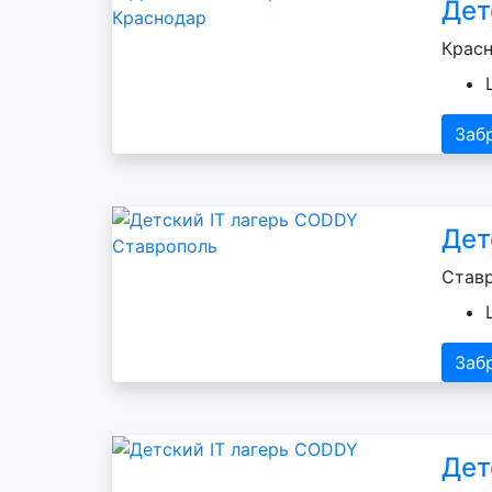
Дет
Красн
Заб
Дет
Ставр
Заб
Дет