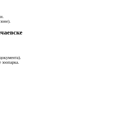
и.
зоне).
ачаевске
документа).
е зоопарка.