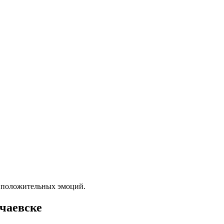
у положительных эмоций.
ачаевске