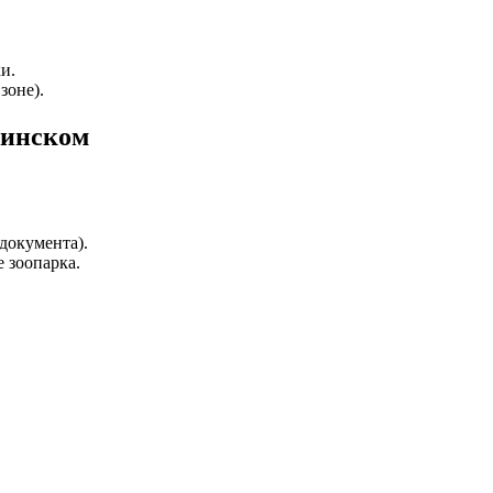
и.
зоне).
кинском
документа).
е зоопарка.