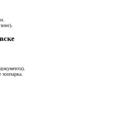
и.
зоне).
вске
документа).
е зоопарка.