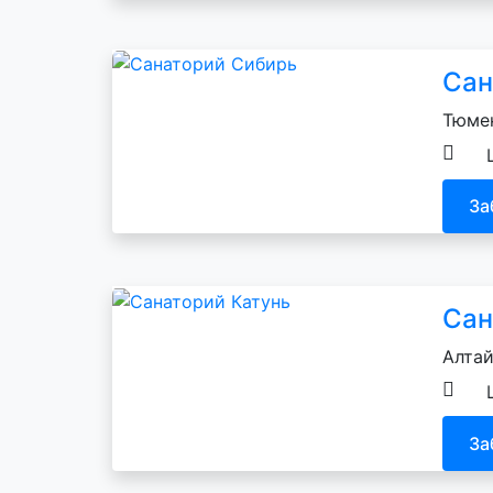
Сан
Тюмен
За
Сан
Алтай
За