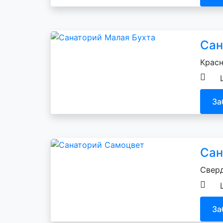
Сан
Красн
За
Сан
Сверд
За