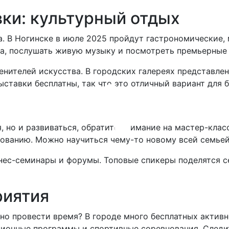
вки: культурный отдых
а. В Ногинске в июле 2025 пройдут гастрономические
а, послушать живую музыку и посмотреть премьерные 
нителей искусства. В городских галереях представле
ставки бесплатны, так что это отличный вариант для 
я, но и развиваться, обратите внимание на мастер-кла
ованию. Можно научиться чему-то новому всей семьей
нес-семинары и форумы. Топовые спикеры поделятся се
риятия
чно провести время? В городе много бесплатных активн
ионные программы и спортивные соревнования. Следит