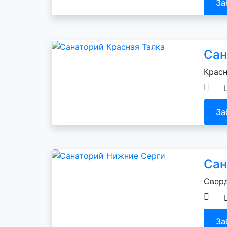
За
Сан
Красн
За
Сан
Сверд
За