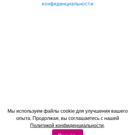
конфиденциальности
Санатории России
Санатории Белоруссии
Санатории Сочи
Санатории Алтая
Санатории Кисловодска
Санатории Пятигорска
Санатории Абхазии
© 2026 год. Официальный сайт ЦентрКурорт.
Мы используем файлы cookie для улучшения вашего
опыта. Продолжая, вы соглашаетесь с нашей
Политика конфиденциальности
Политикой конфиденциальности
.
Размещение на сайте
Контакты