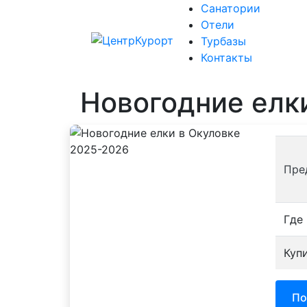
Санатории
Отели
Санат
Турбазы
Контакты
Новогодние елк
Пре
Где
Куп
По