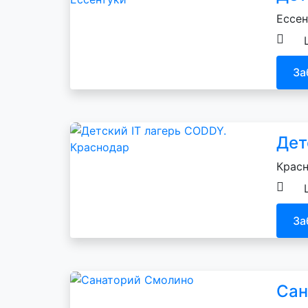
Ессен
За
Дет
Красн
За
Сан