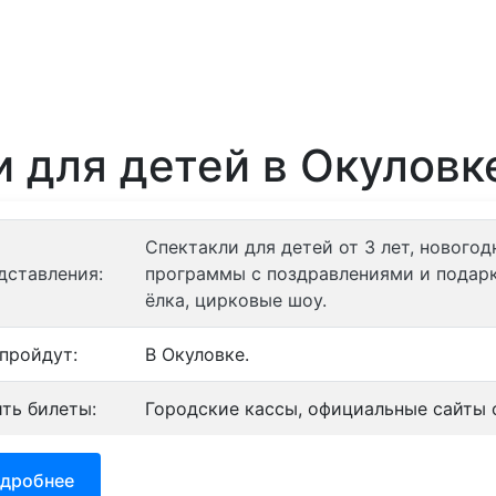
ории
Отели
Турбазы
Контакты
и для детей в Окуловк
Спектакли для детей от 3 лет, нового
дставления:
программы с поздравлениями и подарк
ёлка, цирковые шоу.
 пройдут:
В Окуловке.
ить билеты:
Городские кассы, официальные сайты о
дробнее