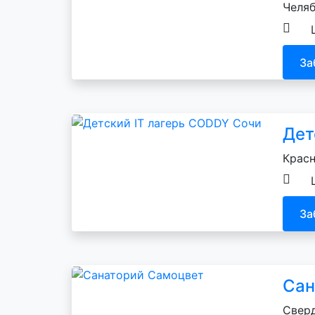
Челяб
За
Дет
Красн
За
Сан
Сверд