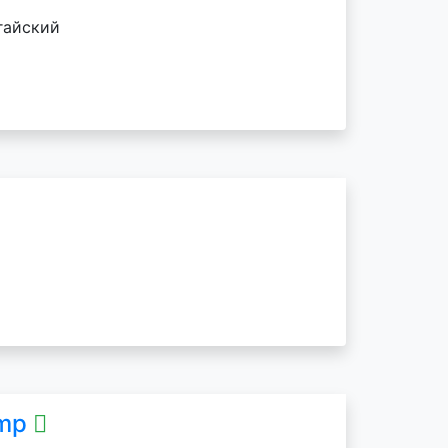
гайский
amp