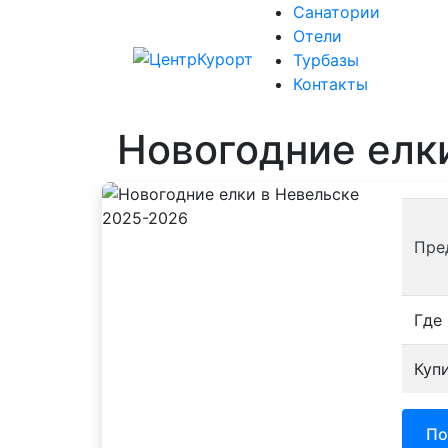
Санатории
Отели
Санат
Турбазы
Контакты
Новогодние елк
Пре
Где
Куп
По