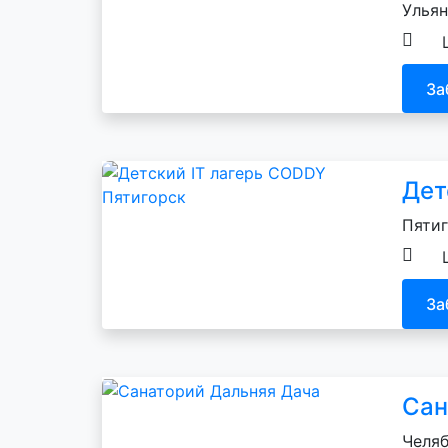
Ульян
За
Дет
Пятиг
За
Сан
Челяб