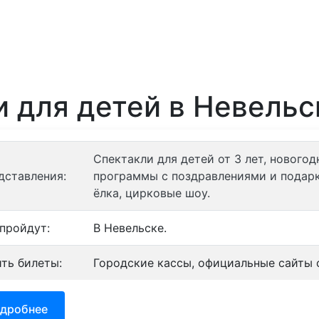
ории
Отели
Турбазы
Контакты
и для детей в Невель
Спектакли для детей от 3 лет, нового
дставления:
программы с поздравлениями и подарк
ёлка, цирковые шоу.
 пройдут:
В Невельске.
ить билеты:
Городские кассы, официальные сайты о
дробнее