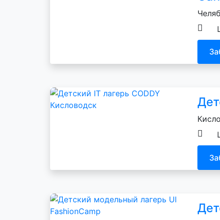
Челяб
За
Дет
Кисло
За
Дет