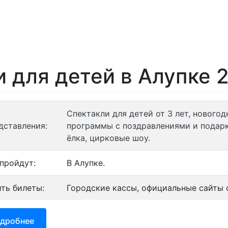
ории
Отели
Турбазы
Контакты
и для детей в Алупке 
Спектакли для детей от 3 лет, нового
дставления:
программы с поздравлениями и подарк
ёлка, цирковые шоу.
 пройдут:
В Алупке.
ить билеты:
Городские кассы, официальные сайты о
дробнее