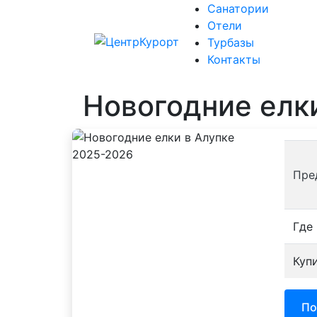
Санатории
Отели
Санат
Турбазы
Контакты
Новогодние елк
Пре
Где
Куп
По