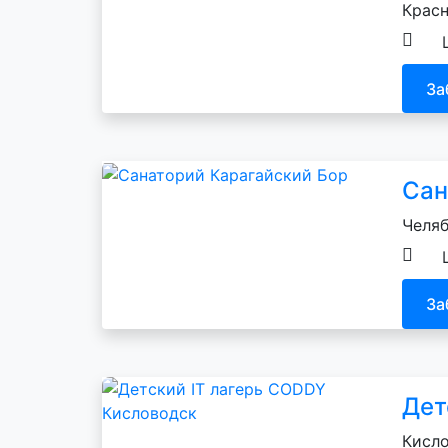
Красн
За
Сан
Челяб
За
Дет
Кисло