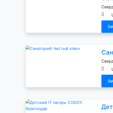
Сверд
За
Сан
Сверд
За
Дет