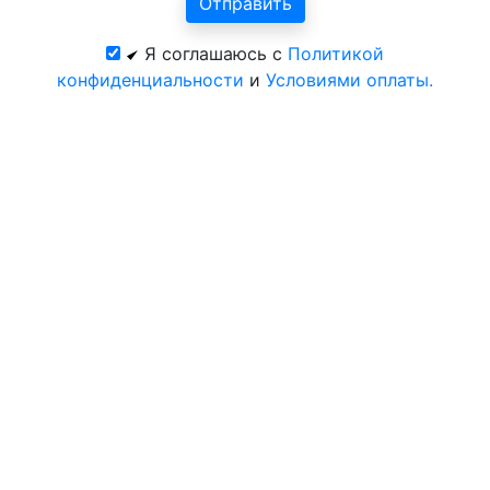
Я соглашаюсь с
Политикой
конфиденциальности
и
Условиями оплаты.
Все курорты на 2026 год
© 2026 База отдыха Cronwell Park Ника Омск.
Официальный сайт Центр-Курорт.
Политика конфиденциальности
Условия оплаты