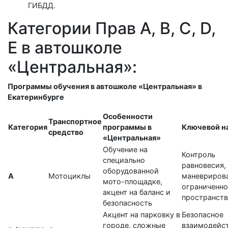
ГИБДД.
Категории Прав A, B, C, D,
E в автошколе
«Центральная»:
Программы обучения в автошколе «Центральная» в
Екатеринбурге
Особенности
Транспортное
Категория
программы в
Ключевой н
средство
«Центральная»
Обучение на
Контроль
специально
равновесия,
оборудованной
А
Мотоциклы
маневрирова
мото-площадке,
ограниченн
акцент на баланс и
пространств
безопасность
Акцент на парковку в
Безопасное
городе, сложные
взаимодейст