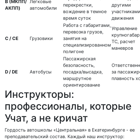
B (МКПП/
Легковые
перекрестки,
другими
АКПП)
автомобили
вождение в темное
участникам
время суток
движения
Работа с габаритами,
Управление
перевозка грузов,
крупногаба
C / CE
Грузовики
занятия на
ТС, расчет
специализированном
маневров
полигоне
Пассажирская
безопасность,
Ответственн
D / DE
Автобусы
посадка/высадка,
за пассажир
маршрутное
плавность х
ориентирование
Инструкторы:
профессионалы, которые
Учат, а не кричат
Гордость автошколы «Центральная» в Екатеринбурге - ее
преподавательский состав. Каждый наш инструктор: