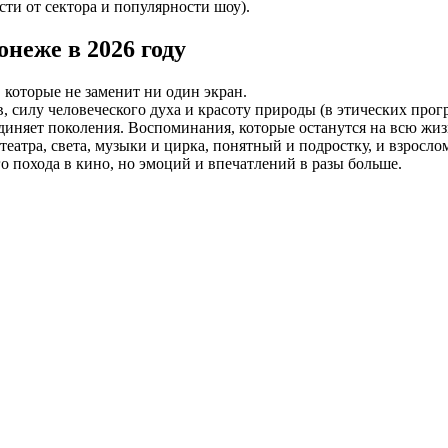
ти от сектора и популярности шоу).
онеже в 2026 году
которые не заменит ни один экран.
в, силу человеческого духа и красоту природы (в этических про
диняет поколения. Воспоминания, которые останутся на всю жиз
атра, света, музыки и цирка, понятный и подростку, и взрослом
го похода в кино, но эмоций и впечатлений в разы больше.