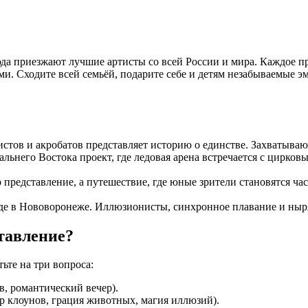
юда приезжают лучшие артисты со всей России и мира. Каждое 
. Сходите всей семьёй, подарите себе и детям незабываемые эм
тов и акробатов представляет историю о единстве. Захватываю
льнего Востока проект, где ледовая арена встречается с цирко
представление, а путешествие, где юные зрители становятся ча
де в Нововоронеже. Иллюзионисты, синхронное плавание и ныр
тавление?
ьте на три вопроса:
в, романтический вечер).
ор клоунов, грация животных, магия иллюзий).