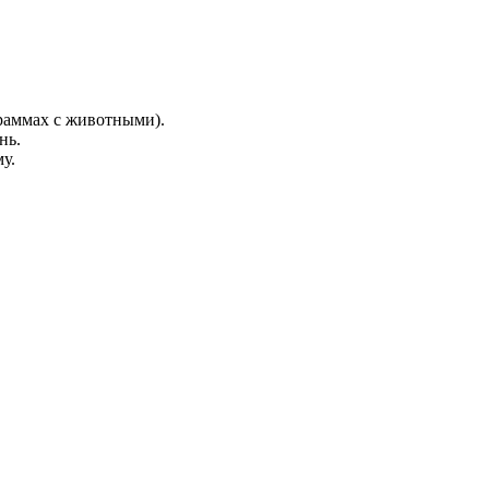
граммах с животными).
нь.
у.