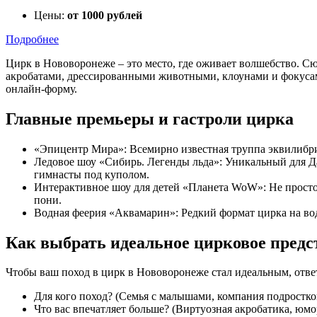
Цены:
от 1000 рублей
Подробнее
Цирк в Нововоронеже – это место, где оживает волшебство. С
акробатами, дрессированными животными, клоунами и фокусами
онлайн-форму.
Главные премьеры и гастроли цирка
«Эпицентр Мира»: Всемирно известная труппа эквилибрис
Ледовое шоу «Сибирь. Легенды льда»: Уникальный для Да
гимнасты под куполом.
Интерактивное шоу для детей «Планета WoW»: Не просто 
пони.
Водная феерия «Аквамарин»: Редкий формат цирка на во
Как выбрать идеальное цирковое предс
Чтобы ваш поход в цирк в Нововоронеже стал идеальным, ответ
Для кого поход? (Семья с малышами, компания подростко
Что вас впечатляет больше? (Виртуозная акробатика, юм