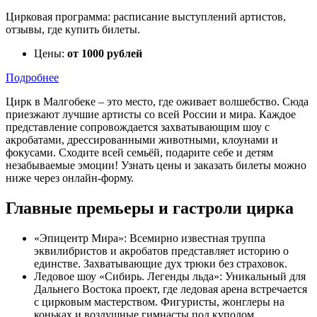
Цирковая программа: расписание выступлений артистов,
отзывы, где купить билеты.
Цены:
от 1000 рублей
Подробнее
Цирк в Малгобеке – это место, где оживает волшебство. Сюда
приезжают лучшие артисты со всей России и мира. Каждое
представление сопровождается захватывающим шоу с
акробатами, дрессированными животными, клоунами и
фокусами. Сходите всей семьёй, подарите себе и детям
незабываемые эмоции! Узнать цены и заказать билеты можно
ниже через онлайн-форму.
Главные премьеры и гастроли цирка
«Эпицентр Мира»: Всемирно известная труппа
эквилибристов и акробатов представляет историю о
единстве. Захватывающие дух трюки без страховок.
Ледовое шоу «Сибирь. Легенды льда»: Уникальный для
Дальнего Востока проект, где ледовая арена встречается
с цирковым мастерством. Фигуристы, жонглеры на
коньках и воздушные гимнасты под куполом.