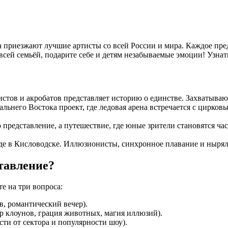
да приезжают лучшие артисты со всей России и мира. Каждое пр
ей семьёй, подарите себе и детям незабываемые эмоции! Узнать
тов и акробатов представляет историю о единстве. Захватываю
льнего Востока проект, где ледовая арена встречается с цирко
представление, а путешествие, где юные зрители становятся ча
де в Кисловодске. Иллюзионисты, синхронное плавание и ныря
тавление?
е на три вопроса:
в, романтический вечер).
ор клоунов, грация животных, магия иллюзий).
ти от сектора и популярности шоу).