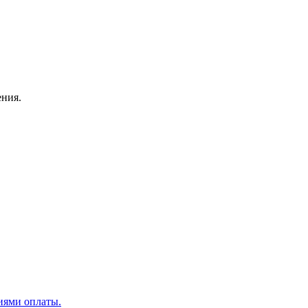
ения.
иями оплаты.