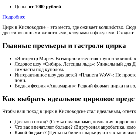
Цены:
от 1000 рублей
Подробнее
Цирк в Кисловодске – это место, где оживает волшебство. Сю
дрессированными животными, клоунами и фокусами. Сходите вс
Главные премьеры и гастроли цирка
«Эпицентр Мира»: Всемирно известная труппа эквилибрис
Ледовое шоу «Сибирь. Легенды льда»: Уникальный для Да
гимнасты под куполом.
Интерактивное шоу для детей «Планета WoW»: Не просто 
пони.
Водная феерия «Аквамарин»: Редкий формат цирка на во
Как выбрать идеальное цирковое предс
Чтобы ваш поход в цирк в Кисловодске стал идеальным, ответьт
Для кого поход? (Семья с малышами, компания подростко
Что вас впечатляет больше? (Виртуозная акробатика, юм
Какой бюджет? (Цены на билеты варьируются в зависимос