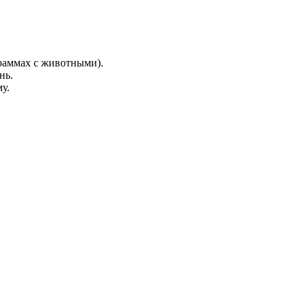
граммах с животными).
нь.
у.