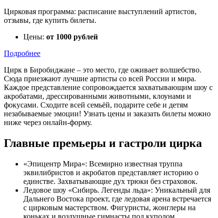
Цирковая программа: расписание выступлений артистов,
отзывы, где купить билеты.
Цены:
от 1000 рублей
Подробнее
Цирк в Биробиджане – это место, где оживает волшебство.
Сюда приезжают лучшие артисты со всей России и мира.
Каждое представление сопровождается захватывающим шоу с
акробатами, дрессированными животными, клоунами и
фокусами. Сходите всей семьёй, подарите себе и детям
незабываемые эмоции! Узнать цены и заказать билеты можно
ниже через онлайн-форму.
Главные премьеры и гастроли цирка
«Эпицентр Мира»: Всемирно известная труппа
эквилибристов и акробатов представляет историю о
единстве. Захватывающие дух трюки без страховок.
Ледовое шоу «Сибирь. Легенды льда»: Уникальный для
Дальнего Востока проект, где ледовая арена встречается
с цирковым мастерством. Фигуристы, жонглеры на
коньках и воздушные гимнасты под куполом.