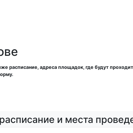
анатории
Отели
Турбазы
Оплата
ове
е расписание, адреса площадок, где будут проходить
орму.
 расписание и места провед