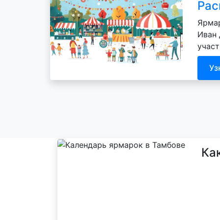
Рас
Ярмар
Иван 
участ
Уз
Ка