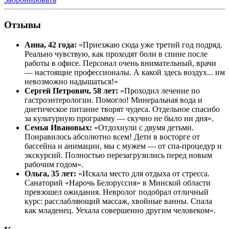
Отзывы
Анна, 42 года:
«Приезжаю сюда уже третий год подряд.
Реально чувствую, как проходят боли в спине после
работы в офисе. Персонал очень внимательный, врачи
— настоящие профессионалы. А какой здесь воздух... им
невозможно надышаться!»
Сергей Петрович, 58 лет:
«Проходил лечение по
гастроэнтерологии. Помогло! Минеральная вода и
диетическое питание творят чудеса. Отдельное спасибо
за культурную программу — скучно не было ни дня».
Семья Ивановых:
«Отдохнули с двумя детьми.
Понравилось абсолютно всем! Дети в восторге от
бассейна и анимации, мы с мужем — от спа-процедур и
экскурсий. Полностью перезагрузились перед новым
рабочим годом».
Ольга, 35 лет:
«Искала место для отдыха от стресса.
Санаторий «Нарочь Белоруссия» в Минской области
превзошел ожидания. Невролог подобрал отличный
курс: расслабляющий массаж, хвойные ванны. Спала
как младенец. Уехала совершенно другим человеком».