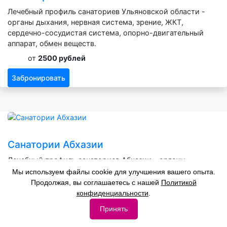
Лечебный профиль санаториев Ульяновской области -
органы дыхания, нервная система, зрение, ЖКТ,
сердечно-сосудистая система, опорно-двигательный
аппарат, обмен веществ.
от
2500 рублей
Забронировать
Санатории Абхазии
Лечебный профиль санаториев Абхазии - органы
дыхания, нервная система, зрение, ЖКТ, сердечно-
Мы используем файлы cookie для улучшения вашего опыта.
сосудистая система, опорно-двигательный аппарат,
Продолжая, вы соглашаетесь с нашей
Политикой
обмен веществ.
конфиденциальности
.
от
2600 рублей
Принять
Забронировать