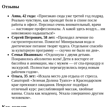
Отзывы
Анна, 42 года:
«Приезжаю сюда уже третий год подряд.
Реально чувствую, как проходят боли в спине после
работы в офисе. Персонал очень внимательный, врачи
— настоящие профессионалы. А какой здесь воздух... им
невозможно надышаться!»
Сергей Петрович, 58 лет:
«Проходил лечение по
гастроэнтерологии. Помогло! Минеральная вода и
диетическое питание творят чудеса. Отдельное спасибо
за культурную программу — скучно не было ни дня».
Семья Ивановых:
«Отдохнули с двумя детьми.
Понравилось абсолютно всем! Дети в восторге от
бассейна и анимации, мы с мужем — от спа-процедур и
экскурсий. Полностью перезагрузились перед новым
рабочим годом».
Ольга, 35 лет:
«Искала место для отдыха от стресса.
Санаторий «Зеленая Долина Туапсе» в Краснодарском
крае превзошел ожидания. Невролог подобрал
отличный курс: расслабляющий массаж, хвойные
ванны. Спала как младенец. Уехала совершенно другим
человеком».
Как доехать