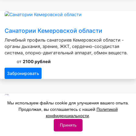
Санатории Кемеровской области
Лечебный профиль санаториев Кемеровской области -
органы дыхания, зрение, ЖКТ, сердечно-сосудистая
система, опорно-двигательный аппарат, обмен веществ.
от
2100 рублей
Забронировать
Мы используем файлы cookie для улучшения вашего опыта.
Продолжая, вы соглашаетесь с нашей
Политикой
Санатории Воронежской области
конфиденциальности
.
Лечебный профиль санаториев Воронежской области -
Принять
органы дыхания, зрение, ЖКТ, сердечно-сосудистая
система, опорно-двигательный аппарат, обмен веществ.