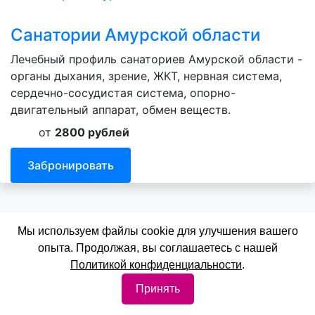
Санатории Амурской области
Лечебный профиль санаториев Амурской области -
органы дыхания, зрение, ЖКТ, нервная система,
сердечно-сосудистая система, опорно-
двигательный аппарат, обмен веществ.
от
2800 рублей
Забронировать
Мы используем файлы cookie для улучшения вашего
опыта. Продолжая, вы соглашаетесь с нашей
Санатории Астраханской области
Политикой конфиденциальности
.
Принять
Лечебный профиль санаториев Астраханской
области - органы дыхания, зрение, ЖКТ, сердечно-